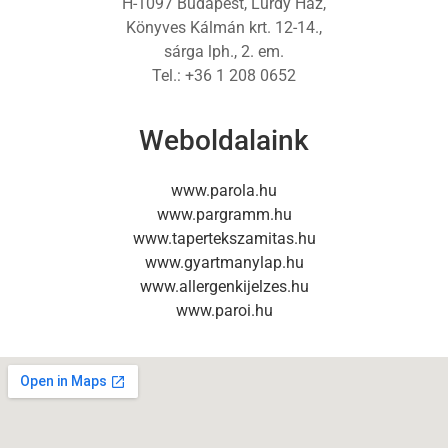
H-1097 Budapest, Lurdy Ház,
Könyves Kálmán krt. 12-14.,
sárga lph., 2. em.
Tel.: +36 1 208 0652
Weboldalaink
www.parola.hu
www.pargramm.hu
www.tapertekszamitas.hu
www.gyartmanylap.hu
www.allergenkijelzes.hu
www.paroi.hu