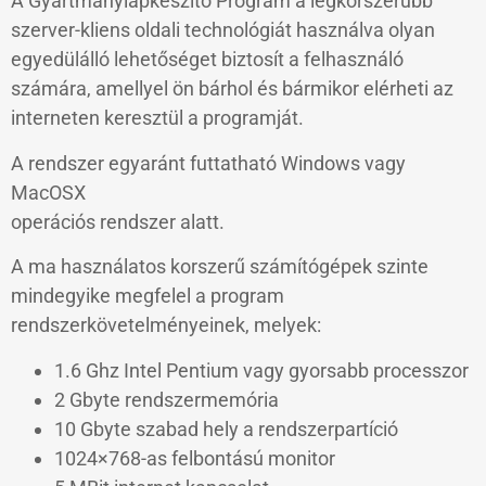
A Gyártmánylapkészítő Program a legkorszerűbb
szerver-kliens oldali technológiát használva olyan
egyedülálló lehetőséget biztosít a felhasználó
számára, amellyel ön bárhol és bármikor elérheti az
interneten keresztül a programját.
A rendszer egyaránt futtatható Windows vagy
MacOSX
operációs rendszer alatt.
A ma használatos korszerű számítógépek szinte
mindegyike megfelel a program
rendszerkövetelményeinek, melyek:
1.6 Ghz Intel Pentium vagy gyorsabb processzor
2 Gbyte rendszermemória
10 Gbyte szabad hely a rendszerpartíció
1024×768-as felbontású monitor